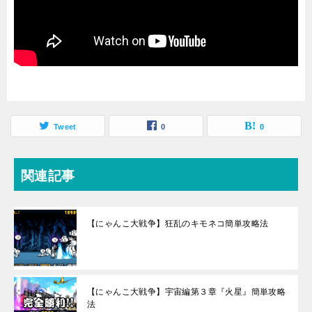
Tweet
0
0
関連記事
【にゃんこ大戦争】狂乱のキモネコ簡単攻略法
【にゃんこ大戦争】宇宙編第３章『火星』簡単攻略
法