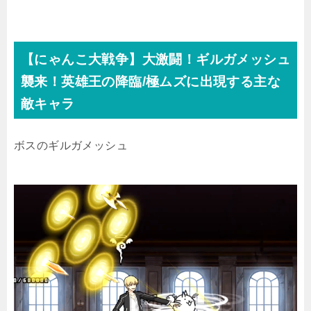
【にゃんこ大戦争】大激闘！ギルガメッシュ
襲来！英雄王の降臨/極ムズに出現する主な
敵キャラ
ボスのギルガメッシュ