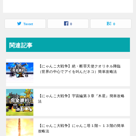
Tweet
0
0
関連記事
【にゃんこ大戦争】絶・断罪天使クオリネル降臨
（世界の中心でアイを叫んだネコ）簡単攻略法
【にゃんこ大戦争】宇宙編第３章『木星』簡単攻略
法
【にゃんこ大戦争】にゃんこ塔１階～１３階の簡単
攻略法