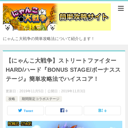
にゃんこ大戦争の簡単攻略法について紹介します！
【にゃんこ大戦争】ストリートファイター
HARD/ハード『BONUS STAGE/ボーナスス
テージ』簡単攻略法でハイスコア！
更新日：
2019年11月5日
公開日：
2019年11月3日
攻略
期間限定コラボステージ
Tweet
0
0