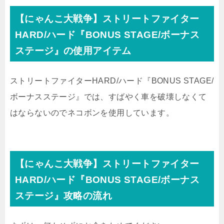
【にゃんこ大戦争】ストリートファイター
HARD/ハード『BONUS STAGE/ボーナス
ステージ』の使用アイテム
ストリートファイターHARD/ハード『BONUS STAGE/
ボーナスステージ』では、すばやく車を破壊しなくて
はならないのでネコボンを使用しています。
【にゃんこ大戦争】ストリートファイター
HARD/ハード『BONUS STAGE/ボーナス
ステージ』攻略の流れ