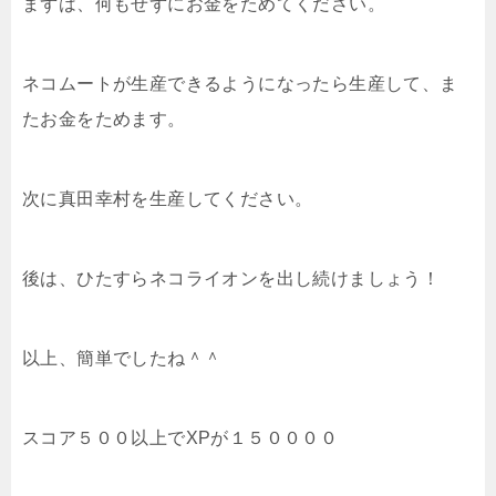
まずは、何もせずにお金をためてください。
ネコムートが生産できるようになったら生産して、ま
たお金をためます。
次に真田幸村を生産してください。
後は、ひたすらネコライオンを出し続けましょう！
以上、簡単でしたね＾＾
スコア５００以上でXPが１５００００