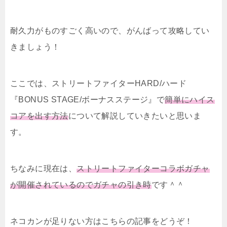
耐久力がものすごく高いので、がんばって攻略してい
きましょう！
ここでは、ストリートファイターHARD/ハード
『BONUS STAGE/ボーナスステージ』で
簡単にハイス
コアを出す方法
について解説していきたいと思いま
す。
ちなみに現在は、
ストリートファイターコラボガチャ
が開催されているのでガチャの引き時
です＾＾
ネコカンが足りない方はこちらの記事をどうぞ！