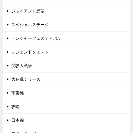
ジャイアント黒蔵
スペシャルステージ
トレジャーフェスティバル
レジェンドクエスト
受験大戦争
大狂乱シリーズ
宇宙編
攻略
日本編