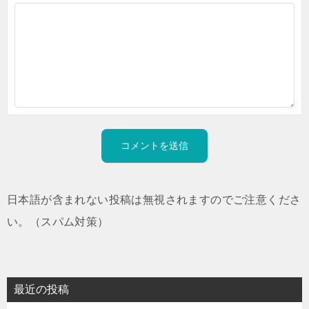
日本語が含まれない投稿は無視されますのでご注意くださ
い。（スパム対策）
最近の投稿