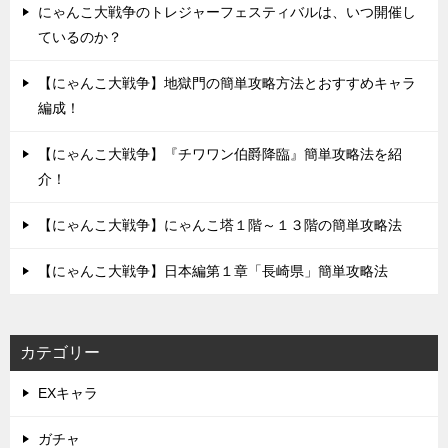
にゃんこ大戦争のトレジャーフェスティバルは、いつ開催し
ているのか？
【にゃんこ大戦争】地獄門の簡単攻略方法とおすすめキャラ
編成！
【にゃんこ大戦争】『チワワン伯爵降臨』簡単攻略法を紹
介！
【にゃんこ大戦争】にゃんこ塔１階～１３階の簡単攻略法
【にゃんこ大戦争】日本編第１章「長崎県」簡単攻略法
カテゴリー
EXキャラ
ガチャ