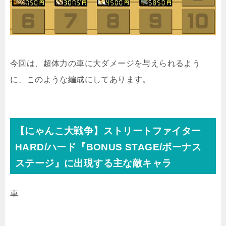
今回は、超体力の車に大ダメージを与えられるよう
に、このような編成にしてあります。
【にゃんこ大戦争】ストリートファイター
HARD/ハード『BONUS STAGE/ボーナス
ステージ』に出現する主な敵キャラ
車