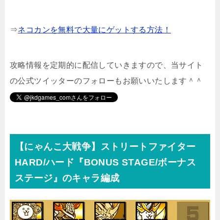
⇒
ネコカンを無料で大量にゲットする方法！
攻略情報を定期的に配信していきますので、当サイト
の公式ツイッターのフォローもお願いいたします＾＾
【にゃんこ大戦争】ストリートファイター
HARD/ハード『BONUS STAGE/ボーナス
ステージ』のキャラ編成