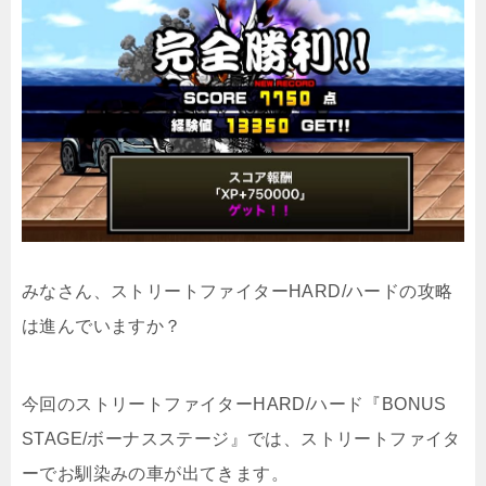
みなさん、ストリートファイターHARD/ハードの攻略
は進んでいますか？
今回のストリートファイターHARD/ハード『BONUS
STAGE/ボーナスステージ』では、ストリートファイタ
ーでお馴染みの車が出てきます。